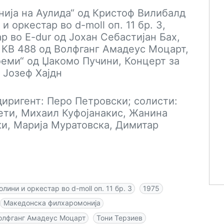
нија на Аулида“ од Кристоф Вилибалд
и оркестар во d-moll оп. 11 бр. 3,
р во E-dur од Јохан Себастијан Бах,
р КВ 488 од Волфганг Амадеус Моцарт,
оеми“ од Џакомо Пучини, Концерт за
д Јозеф Хајдн
иригент: Перо Петровски; солисти:
ети, Михаил Куфојанакис, Жанина
ки, Марија Муратовска, Димитар
лини и оркестар во d-moll оп. 11 бр. 3
1975
Македонска филхаромонија
олфганг Амадеус Моцарт
Тони Терзиев