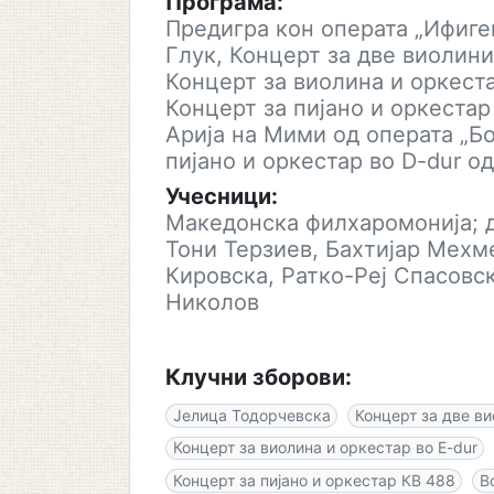
Програма:
Предигра кон операта „Ифиге
Глук, Концерт за две виолини 
Концерт за виолина и оркеста
Концерт за пијано и оркеста
Арија на Мими од операта „Б
пијано и оркестар во D-dur о
Учесници:
Македонска филхаромонија; д
Тони Терзиев, Бахтијар Мехм
Кировска, Ратко-Реј Спасовс
Николов
Клучни зборови:
Јелица Тодорчевска
Концерт за две вио
Концерт за виолина и оркестар во E-dur
Концерт за пијано и оркестар КВ 488
В