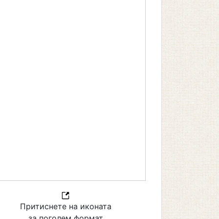
Притиснете на иконата
за поголем формат