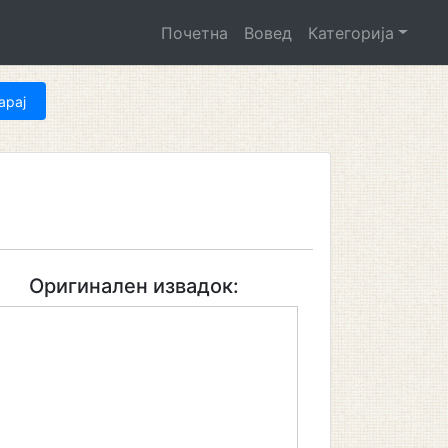
Почетна
Вовед
Категорија
Оригинален извадок: