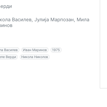
Верди
кола Василев, Јулија Марпозан, Мила
ринов
ла Василев
Иван Маринов
1975
епе Верди
Никола Николов