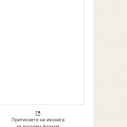
Притиснете на иконата
за поголем формат