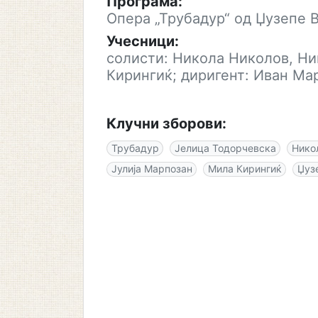
Програма:
Опера „Трубадур“ од Џузепе 
Учесници:
солисти: Никола Николов, Ни
Кирингиќ; диригент: Иван Ма
Клучни зборови:
Трубадур
Јелица Тодорчевска
Нико
Јулија Марпозан
Мила Кирингиќ
Џуз