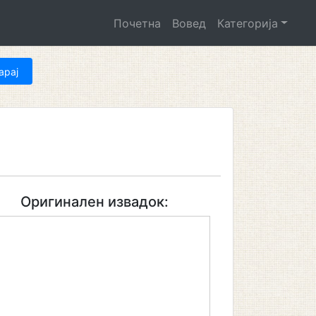
Почетна
Вовед
Категорија
Оригинален извадок: