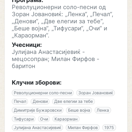
Програма:
Револуционерни соло-песни од
Зоран Јовановиќ: „Ленка“, „Печал“,
„Денови“, „Две елегии за тебе“,
„Беше војна“, „Тифусари“, „Очи“ и
„Караорман“.
Учесници:
Јулијана Анастасијевиќ -
мецосопран; Милан Фирфов -
баритон
Клучни зборови:
Револуционерни соло-песни
Зоран Јовановиќ
Печал
Денови
Две елегии за тебе
Димитрије Бужаровски
Беше војна
Ленка
Тифусари
Очи
Караорман
Јулијана Анастасијевиќ
Милан Фирфов
1975