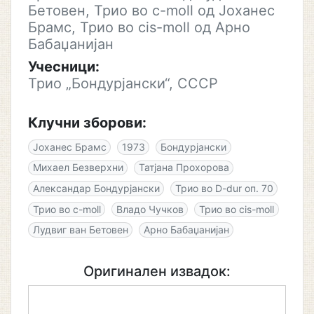
Бетовен, Трио во c-moll од Јоханес
Брамс, Трио во cis-moll од Арно
Бабаџанијан
Учесници:
Трио „Бондурјански“, СССР
Клучни зборови:
Јоханес Брамс
1973
Бондурјански
Михаел Безверхни
Татјана Прохорова
Александар Бондурјански
Трио во D-dur оп. 70
Трио во c-moll
Владо Чучков
Трио во cis-moll
Лудвиг ван Бетовен
Арно Бабаџанијан
Оригинален извадок: