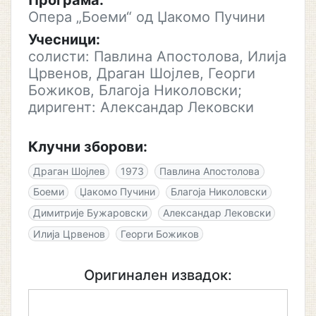
Програма:
Опера „Боеми“ од Џакомо Пучини
Учесници:
солисти: Павлина Апостолова, Илија
Црвенов, Драган Шојлев, Георги
Божиков, Благоја Николовски;
диригент: Александар Лековски
Клучни зборови:
Драган Шојлев
1973
Павлина Апостолова
Боеми
Џакомо Пучини
Благоја Николовски
Димитрије Бужаровски
Александар Лековски
Илија Црвенов
Георги Божиков
Оригинален извадок: