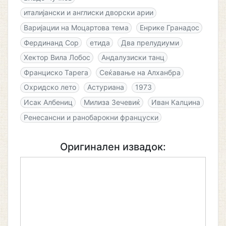
италијански и англиски дворски арии
Варијации на Моцартова тема
Енрике Гранадос
Фердинанд Сор
етида
Два прелудиуми
Хектор Вила Лобос
Андалузиски танц
Франциско Тарега
Сеќавање на Алханбра
Охридско лето
Астуриана
1973
Исак Албениц
Милиза Зечевиќ
Иван Калцина
Ренесансни и ранобарокни француски
Оригинален извадок: