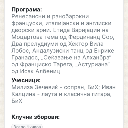
Програма:
Ренесансни и ранобарокни
француски, италијански и англиски
дворски арии. Етида Варијации на
Моцартова тема од Фердинанд Сор,
Два прелудиуми од Хектор Вила-
Лобос, Андалузиски танц од Енрике
Гранадос, „Сеќавање на Алханбра“
од Франциско Тарега, „Астуриана“
од Исак Албениц
Учесници:
Милиза Зечевиќ - сопран, БиХ; Иван
Калцина - лаута и класична гитара,
БиХ
Клучни зборови:
Владо Чучков