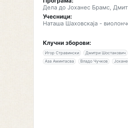
Програма:
Дела до Јоханес Брамс, Дмит
Учесници:
Наташа Шаховскаја - виолонч
Клучни зборови:
Игор Стравински
Дмитри Шостакович
Аза Аминтасва
Владо Чучков
Јохане