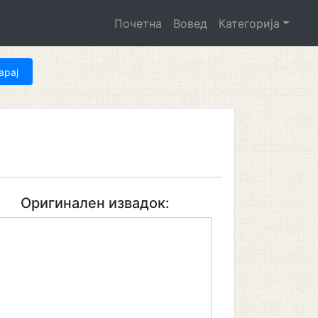
Почетна
Вовед
Категорија
Оригинален извадок: