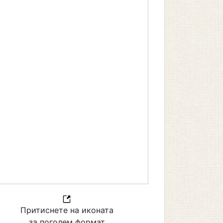
Притиснете на иконата
за поголем формат