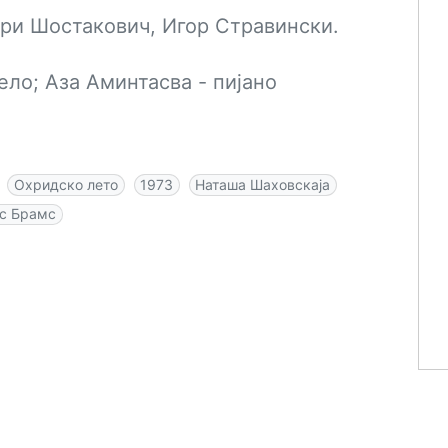
ри Шостакович, Игор Стравински.
ело; Аза Аминтасва - пијано
Охридско лето
1973
Наташа Шаховскаја
с Брамс