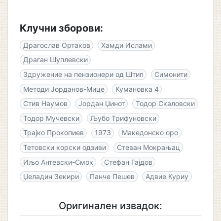
Клучни зборови:
Драгослав Ортаков
Хамди Ислами
Драган Шуплевски
Здружение на пензионери од Штип
Симонити
Методи Јорданов-Мице
Кумановка 4
Стив Наумов
Јордан Џинот
Тодор Скаловски
Тодор Мучевски
Љубо Трифуновски
Трајко Прокопиев
1973
Македонско оро
Тетовски хорски одзиви
Стеван Мокрањац
Иљо Антевски-Смок
Стефан Гајдов
Џеладин Зекири
Панче Пешев
Адвие Куриу
Оригинален извадок: