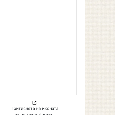
Притиснете на иконата
за поголем формат