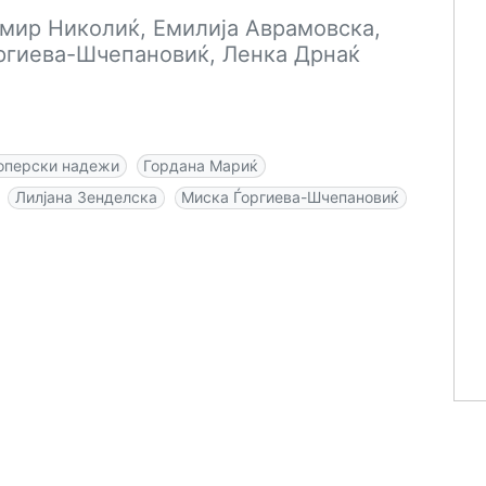
мир Николиќ, Емилија Аврамовска,
оргиева-Шчепановиќ, Ленка Дрнаќ
оперски надежи
Гордана Мариќ
Лилјана Зенделска
Миска Ѓоргиева-Шчепановиќ