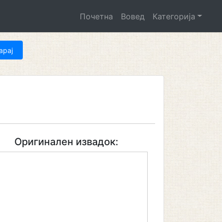
Почетна
Вовед
Категорија
Оригинален извадок: