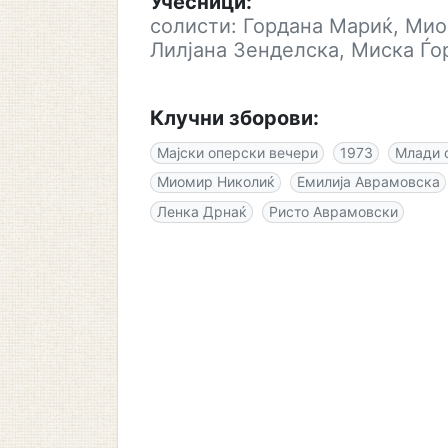
Учесници:
солисти: Гордана Мариќ, Мио
Лилјана Зенделска, Миска Ѓ
Клучни зборови:
Мајски оперски вечери
1973
Млади 
Миомир Николиќ
Емилија Аврамовска
Ленка Дрнаќ
Ристо Аврамовски