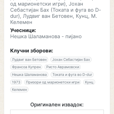
од марионетски игри), Јохан
Себастијан Бах (Токата и фуга во D-
dur), Лудвиг ван Бетовен, Кунц, М.
Келемен
Учесници:
Нешка Шаламанова - пијано
Клучни зборови:
Лудвиг ван Бетовен
Јохан Себастијан Бах
Франсоа Купрен
Ристо Аврамовски
Нешка Шаламанова
Токата и фуга во D-dur
1973
Призори од марионетски игри
Кунц
Келемен
Оригинален извадок: