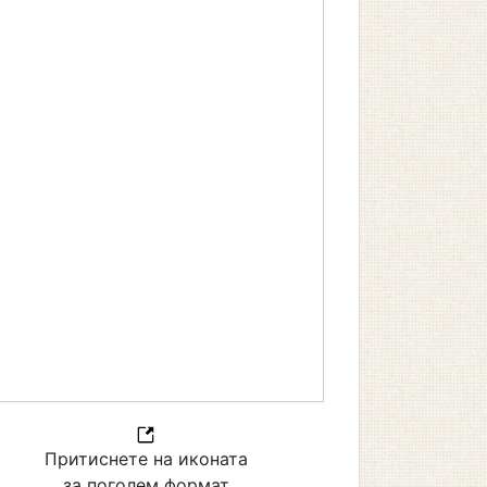
Притиснете на иконата
за поголем формат