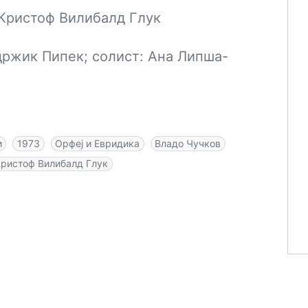
 Кристоф Вилибалд Глук
држик Пипек; солист: Ана Липша-
и
1973
Орфеј и Евридика
Владо Чучков
ристоф Вилибалд Глук