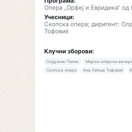
Програма:
Опера „Орфеј и Евридика“ од
Учесници:
Скопска опера; диригент: Ол
Тофовиќ
Клучни зборови:
Олдржик Пипек
Мајски оперски вечер
Скопска опера
Ана Липша Тофовиќ
К