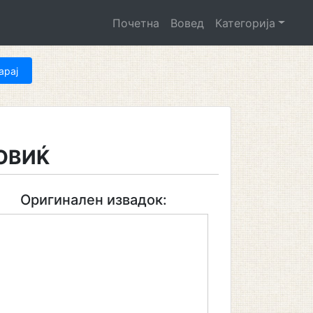
Почетна
Вовед
Категорија
ОВИЌ
Оригинален извадок: