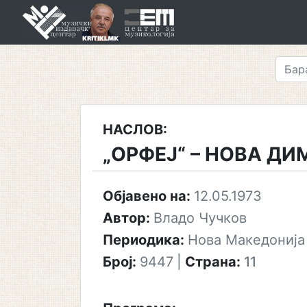
Skip
to
content
НАСЛОВ:
„ОРФЕЈ“ – НОВА Д
Објавено на:
12.05.1973
Автор:
Владо Чучков
Периодика:
Нова Македонија
Број:
9447
|
Страна:
11