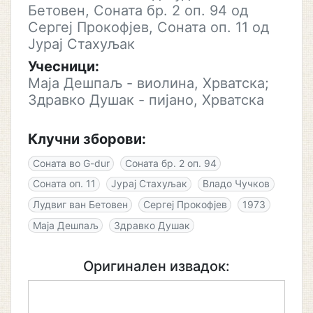
Бетовен, Соната бр. 2 оп. 94 од
Сергеј Прокофјев, Соната оп. 11 од
Јурај Стахуљак
Учесници:
Маја Дешпаљ - виолина, Хрватска;
Здравко Душак - пијано, Хрватска
Клучни зборови:
Соната во G-dur
Соната бр. 2 оп. 94
Соната оп. 11
Јурај Стахуљак
Владо Чучков
Лудвиг ван Бетовен
Сергеј Прокофјев
1973
Маја Дешпаљ
Здравко Душак
Оригинален извадок: