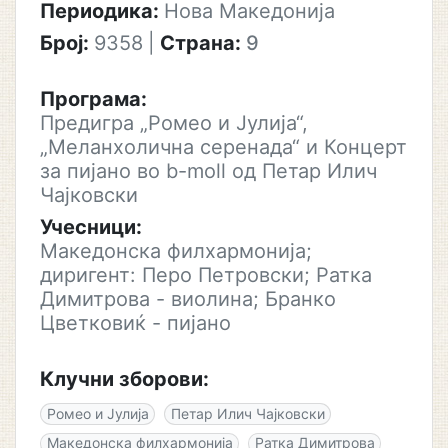
Периодика:
Нова Македонија
Број:
9358
|
Страна:
9
Програма:
Предигра „Ромео и Јулија“,
„Меланхолична серенада“ и Концерт
за пијано во b-moll од Петар Илич
Чајковски
Учесници:
Македонска филхармонија;
диригент: Перо Петровски; Ратка
Димитрова - виолина; Бранко
Цветковиќ - пијано
Клучни зборови:
Ромео и Јулија
Петар Илич Чајковски
Македонска филхармонија
Ратка Димитрова