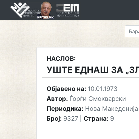
Skip
to
content
НАСЛОВ:
УШТЕ ЕДНАШ ЗА „З
Објавено на:
10.01.1973
Автор:
Ѓорѓи Смокварски
Периодика:
Нова Македонија
Број:
9327
|
Страна:
9