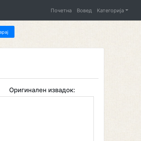
Почетна
Вовед
Категорија
Оригинален извадок: