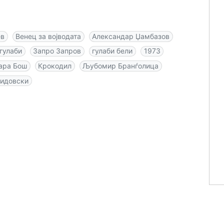
ев
Венец за војводата
Александар Џамбазов
 гулаби
Запро Запров
гулаби бели
1973
ара Бош
Крокодил
Љубомир Бранѓолица
Сидовски