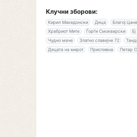
Клучни зборови:
Кирил Македонски
Деца
Благој Цан
Храбриот Мите
Ѓорѓи Смокварски
Еј
Чудно маче
Златно славејче 72
Танд
Децата на мирот
Приспивна
Петар 