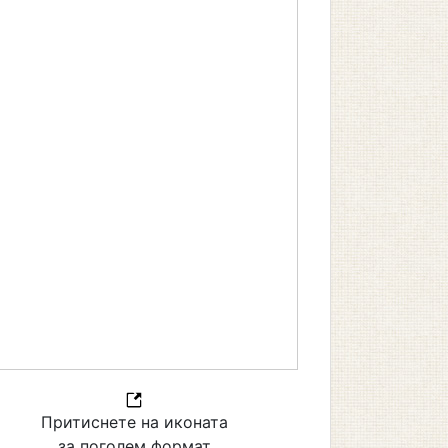
Притиснете на иконата
за поголем формат