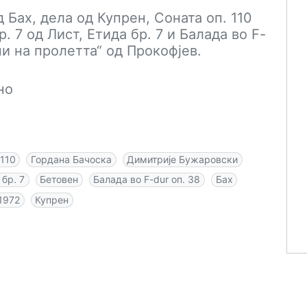
 Бах, дела од Купрен, Соната оп. 110
р. 7 од Лист, Етида бр. 7 и Балада во F-
ни на пролетта“ од Прокофјев.
но
 110
Гордана Бачоска
Димитрије Бужаровски
 бр. 7
Бетовен
Балада во F-dur оп. 38
Бах
1972
Купрен