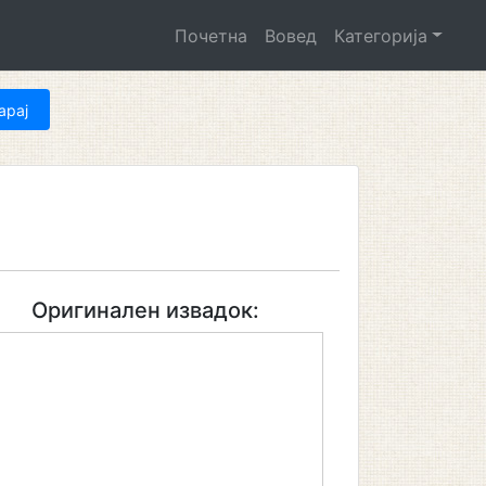
Почетна
Вовед
Категорија
Оригинален извадок: