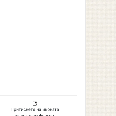
Притиснете на иконата
за поголем формат