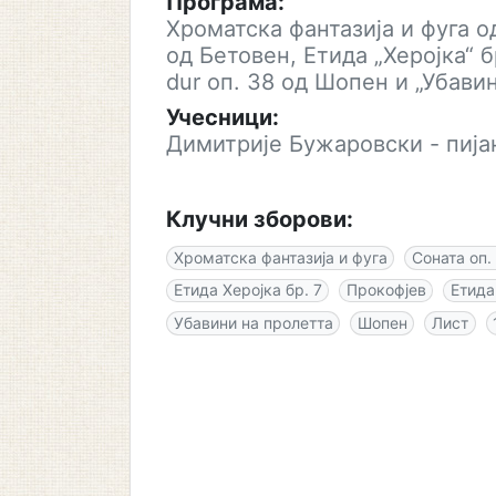
Програма:
Хроматска фантазија и фуга од
од Бетовен, Етида „Херојка“ б
dur оп. 38 од Шопен и „Убави
Учесници:
Димитрије Бужаровски - пија
Клучни зборови:
Хроматска фантазија и фуга
Соната оп.
Етида Херојка бр. 7
Прокофјев
Етида
Убавини на пролетта
Шопен
Лист