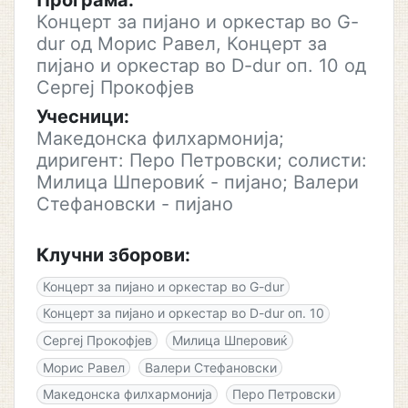
Програма:
Концерт за пијано и оркестар во G-
dur од Морис Равел, Концерт за
пијано и оркестар во D-dur оп. 10 од
Сергеј Прокофјев
Учесници:
Македонска филхармонија;
диригент: Перо Петровски; солисти:
Милица Шперовиќ - пијано; Валери
Стефановски - пијано
Клучни зборови:
Концерт за пијано и оркестар во G-dur
Концерт за пијано и оркестар во D-dur оп. 10
Сергеј Прокофјев
Милица Шперовиќ
Морис Равел
Валери Стефановски
Македонска филхармонија
Перо Петровски