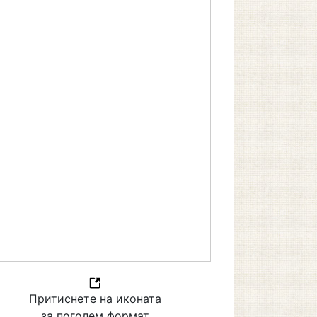
Притиснете на иконата
за поголем формат