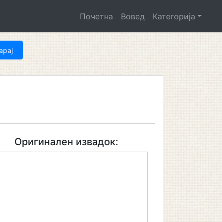
Почетна
Вовед
Категорија
Оригинален извадок: