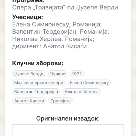
Програма:
Опера „Травијата“ од Џузепе Верди
Учесници:
Елена Симионеску, Романија;
Валентин Теодоријан, Романија;
Николае Херлеа, Романија;
диригент: Анатол Кисаѓи
Клучни зборови:
Џузепе Верди
Чучков
1972
Мајски оперски вечери
Елена Симионеску
Валентин Теодоријан
Николае Херлеа
Анатол Кисаѓи
Травијата
Оригинален извадок: