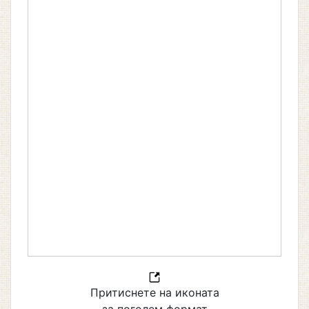
Притиснете на иконата
за поголем формат