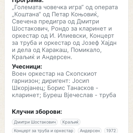
Програма:
„Големата човечка игра“ од операта
„Коштана“ од Петар Коњовиќ,
Свечена предигра од Дмитри
Шостакович, Рондо за кларинет и
оркестар од И. Илиевски, Концерт
за труба и оркестар од Јозеф Хајдн
и дела од Каракаш, Помикало,
Краљиќ и Андерсен.
Учесници:
Воен оркестар на Скопскиот
гарнизон; диригент: Јосип
Шкорјанец; Борис Танасков -
кларинет; Буреш Вјечеслав - труба
Клучни зборови:
Дмитри Шостакович
Краљиќ
Концерт за труба и оркестар
Андерсен
1972