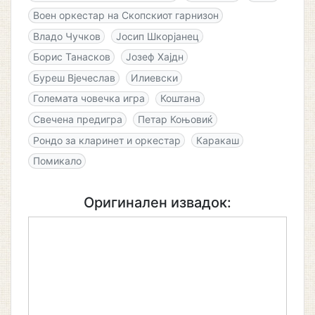
Воен оркестар на Скопскиот гарнизон
Владо Чучков
Јосип Шкорјанец
Борис Танасков
Јозеф Хајдн
Буреш Вјечеслав
Илиевски
Големата човечка игра
Коштана
Свечена предигра
Петар Коњовиќ
Рондо за кларинет и оркестар
Каракаш
Помикало
Оригинален извадок: