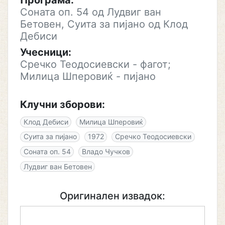
Програма:
Соната оп. 54 од Лудвиг ван
Бетовен, Суита за пијано од Клод
Дебиси
Учесници:
Сречко Теодосиевски - фагот;
Милица Шперовиќ - пијано
Клучни зборови:
Клод Дебиси
Милица Шперовиќ
Суита за пијано
1972
Сречко Теодосиевски
Соната оп. 54
Владо Чучков
Лудвиг ван Бетовен
Оригинален извадок: