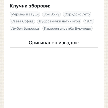
Клучни зборови:
Мермер и звуци
Јон Војку
Охридско лето
Света Софија
Дубровнички летни игри
1971
Љубен Баткоски
Камерен ансамбл Букурешт
Оригинален извадок: