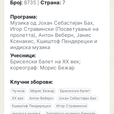
Број:
8735
|
Страна:
7
Програма:
Музика од Јохан Себастијан Бах,
Игор Стравински (Посветување на
пролетта), Антон Веберн, Јанис
Ксенакис, Кшиштоф Пендерецки и
индиска музика
Учесници:
Бриселски балет на XX век;
кореограф: Морис Бежар
Клучни зборови:
Чучков
Морис Бежар
Бриселски балет
XX век
Антон Веберн
Јохан Себастијан Бах
Кшиштоф Пендерецки
Игор Стравински
индиска музика
Загрепско музичко биенале