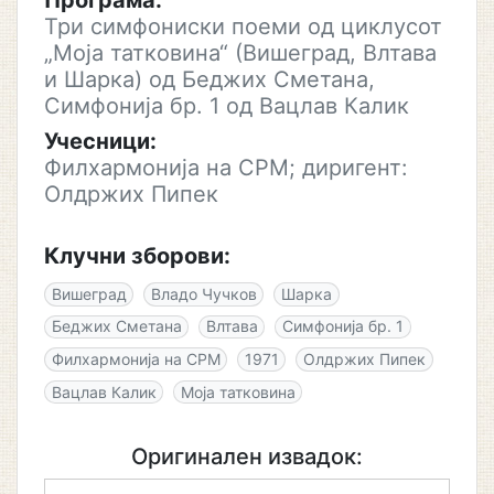
Програма:
Три симфониски поеми од циклусот
„Моја татковина“ (Вишеград, Влтава
и Шарка) од Беджих Сметана,
Симфонија бр. 1 од Вацлав Калик
Учесници:
Филхармонија на СРМ; диригент:
Олдржих Пипек
Клучни зборови:
Вишеград
Владо Чучков
Шарка
Беджих Сметана
Влтава
Симфонија бр. 1
Филхармонија на СРМ
1971
Олдржих Пипек
Вацлав Калик
Моја татковина
Оригинален извадок: