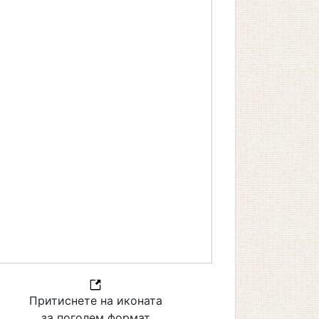
Притиснете на иконата
за поголем формат