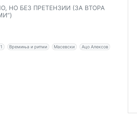
О, НО БЕЗ ПРЕТЕНЗИИ (ЗА ВТОРА
МИ“)
71
Времиња и ритми
Масевски
Ацо Алексов