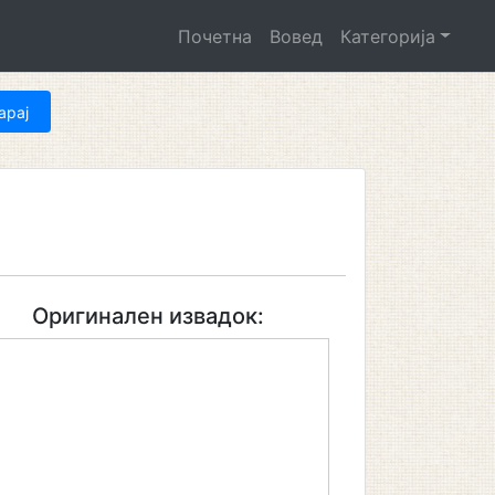
Почетна
Вовед
Категорија
Оригинален извадок: