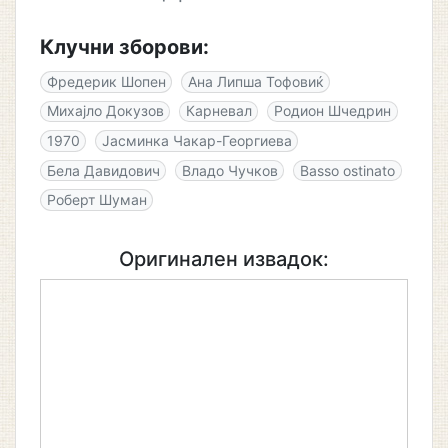
Клучни зборови:
Фредерик Шопен
Ана Липша Тофовиќ
Михајло Докузов
Карневал
Родион Шчедрин
1970
Јасминка Чакар-Георгиева
Бела Давидович
Владо Чучков
Basso ostinato
Роберт Шуман
Оригинален извадок: