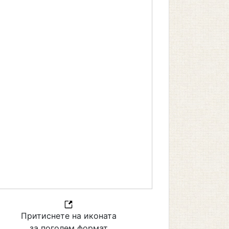
Притиснете на иконата
за поголем формат