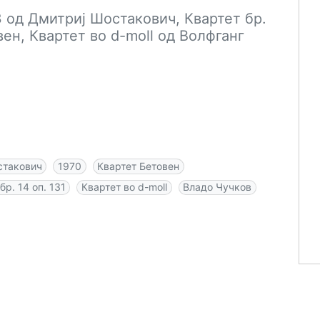
33 од Дмитриј Шостакович, Квартет бр.
вен, Квартет во d-moll од Волфганг
стакович
1970
Квартет Бетовен
бр. 14 оп. 131
Квартет во d-moll
Владо Чучков