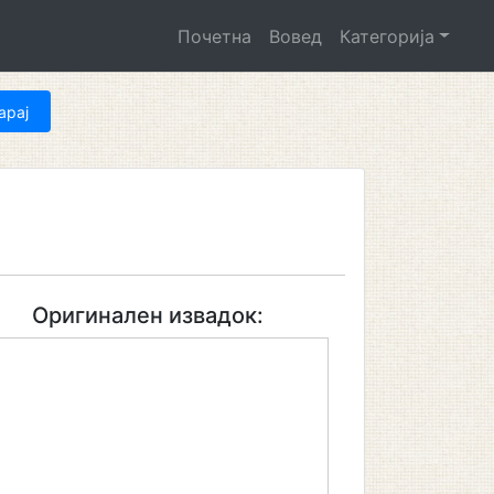
Почетна
Вовед
Категорија
Оригинален извадок: