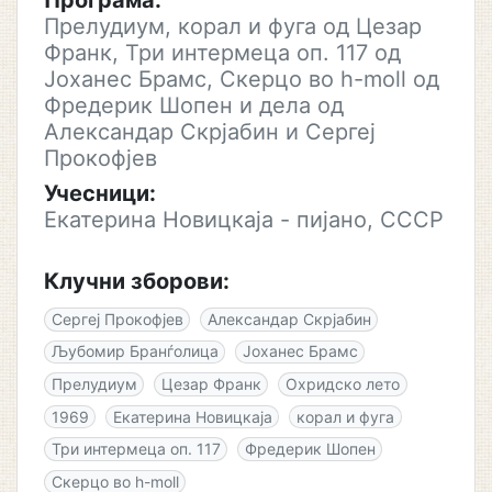
Програма:
Прелудиум, корал и фуга од Цезар
Франк, Три интермеца оп. 117 од
Јоханес Брамс, Скерцо во h-moll од
Фредерик Шопен и дела од
Александар Скрјабин и Сергеј
Прокофјев
Учесници:
Екатерина Новицкаја - пијано, СССР
Клучни зборови:
Сергеј Прокофјев
Александар Скрјабин
Љубомир Бранѓолица
Јоханес Брамс
Прелудиум
Цезар Франк
Охридско лето
1969
Екатерина Новицкаја
корал и фуга
Три интермеца оп. 117
Фредерик Шопен
Скерцо во h-moll