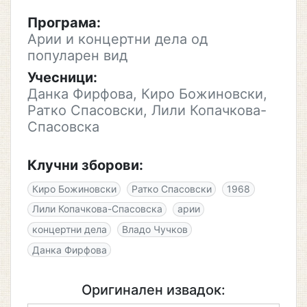
Програма:
Арии и концертни дела од
популарен вид
Учесници:
Данка Фирфова, Киро Божиновски,
Ратко Спасовски, Лили Копачкова-
Спасовска
Клучни зборови:
Киро Божиновски
Ратко Спасовски
1968
Лили Копачкова-Спасовска
арии
концертни дела
Владо Чучков
Данка Фирфова
Оригинален извадок: