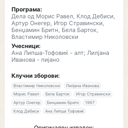
Програма:
Дела од Морис Равел, Клод Дебиси,
Артур Онегер, Игор Стравински,
Бенџамин Бритн, Бела Барток,
Властимир Николовски
Учесници:
Ана Липша-Тофовиќ - алт; Лилјана
Иванова - пијано
Клучни зборови:
Властимир Николовски
Лилјана Иванова
Морис Равел
Бела Барток
Игор Стравински
Артур Онегер
Бенџамин Бритн
1967
Клод Дебиси
Ана Липша Тофовиќ
Оригинален извадок: