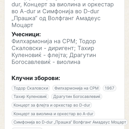
dur, Концерт за виолина и оркестар
во A-dur и Симфонија во D-dur
„Прашка“ од Волфганг Амадеус
Моцарт
Учесници:
Филхармонија на СРМ; Тодор
Скаловски - диригент; Тахир
Куленовиќ - флејта; Драгутин
Богосавлевиќ - виолина
Клучни зборови:
Тодор Скаловски
Филхармонија на СРМ
1967
Тахир Куленовиќ
Драгутин Богосавлевиќ
Концерт за флејта и оркестар во D-dur
Концерт за виолина и оркестар во A-dur
Симфонија во D-dur „Прашка“ Волфганг Амадеус Моцарт