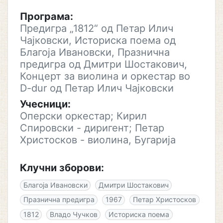
Програма:
Предигра „1812“ од Петар Илич
Чајковски, Историска поема од
Благоја Ивановски, Празнична
предигра од Дмитри Шостакович,
Концерт за виолина и оркестар во
D-dur од Петар Илич Чајковски
Учесници:
Оперски оркестар; Кирил
Спировски - диригент; Петар
Христосков - виолина, Бугарија
Клучни зборови:
Благоја Ивановски
Дмитри Шостакович
Празнична предигра
1967
Петар Христосков
1812
Владо Чучков
Историска поема