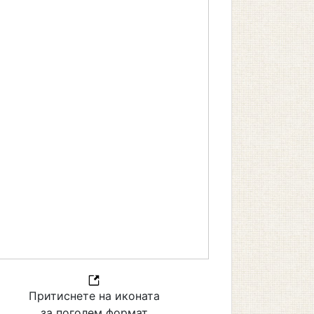
Притиснете на иконата
за поголем формат