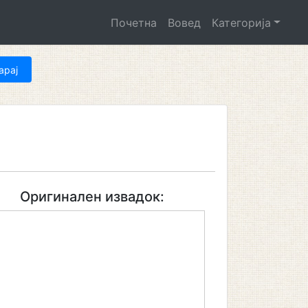
Почетна
Вовед
Категорија
Оригинален извадок: