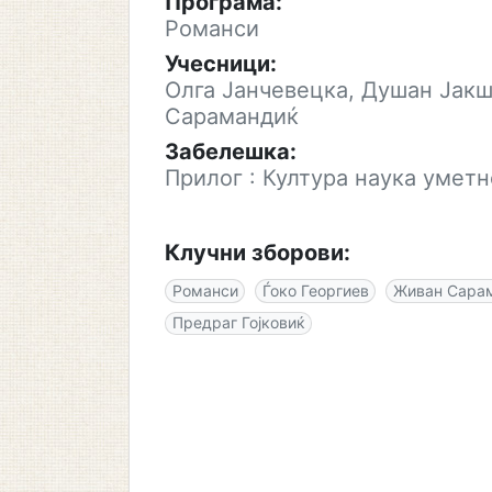
Програма:
Романси
Учесници:
Олга Јанчевецка, Душан Јакш
Сарамандиќ
Забелешка:
Прилог : Култура наука умет
Клучни зборови:
Романси
Ѓоко Георгиев
Живан Сара
Предраг Гојковиќ