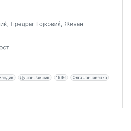
иќ, Предраг Гојковиќ, Живан
ност
мандиќ
Душан Јакшиќ
1966
Олга Јанчевецка