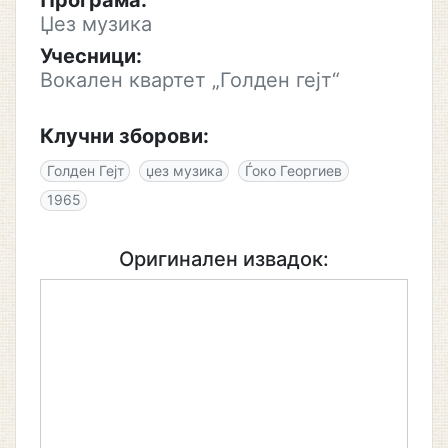
Програма:
Џез музика
Учесници:
Вокален квартет „Голден гејт“
Клучни зборови:
Голден Гејт
џез музика
Ѓоко Георгиев
1965
Оригинален извадок: