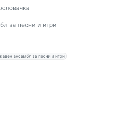
ословачка
л за песни и игри
авен ансамбл за песни и игри