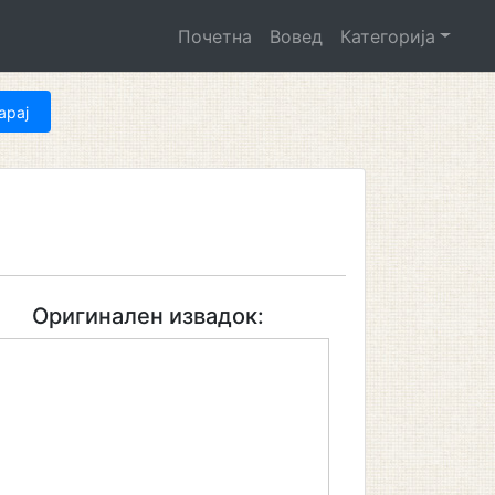
Почетна
Вовед
Категорија
Оригинален извадок: