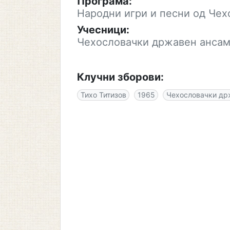
Програма:
Народни игри и песни од Чех
Учесници:
Чехословачки државен ансамб
Клучни зборови:
Тихо Титизов
1965
Чехословачки држ