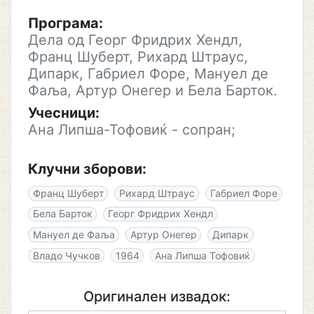
Програма:
Дела од Георг Фридрих Хендл,
Франц Шуберт, Рихард Штраус,
Дипарк, Габриел Форе, Мануел де
Фаља, Артур Онегер и Бела Барток.
Учесници:
Ана Липша-Тофовиќ - сопран;
Клучни зборови:
Франц Шуберт
Рихард Штраус
Габриел Форе
Бела Барток
Георг Фридрих Хендл
Мануел де Фаља
Артур Онегер
Дипарк
Владо Чучков
1964
Ана Липша Тофовиќ
Оригинален извадок: