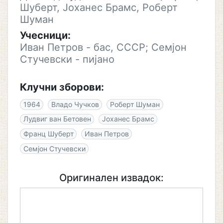
Шуберт, Јоханес Брамс, Роберт
Шуман
Учесници:
Иван Петров - бас, СССР; Семјон
Стучевски - пијано
Клучни зборови:
1964
Владо Чучков
Роберт Шуман
Лудвиг ван Бетовен
Јоханес Брамс
Франц Шуберт
Иван Петров
Семјон Стучевски
Оригинален извадок: