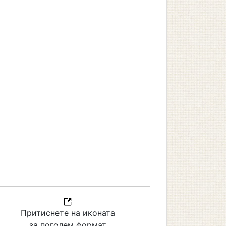
Притиснете на иконата
за поголем формат