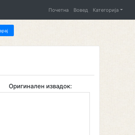
Почетна
Вовед
Категорија
Оригинален извадок: