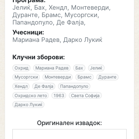
Програма:
Јелиќ, Бах, Хендл, Монтеверди,
Дуранте, Брамс, Мусоргски,
Папандопуло, Де Фалја,
Учесници:
Мариана Радев, Дарко Лукиќ
Клучни зборови:
Охрид
Мариана Радев
Бах
Јелиќ
Мусоргски
Монтеверди
Брамс
Дуранте
Хендл
Де Фалја
Папандопуло
Охридско лето
1963
Света Софија
Дарко Лукиќ
Оригинален извадок: