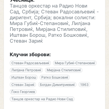
Учесници:
Танцов оркестар на Радио Нови
Сад, Србија; Стеван Радосављевиќ -
диригент, Србија; вокални солисти:
Мира Губиќ-Степановиќ, Лилјана
Петровиќ, Мирјана Стилиповиќ,
Иштван Борош, Ратко Бошковиќ,
Стеван Зариќ
Клучни зборови:
Стеван Радосављевиќ
Мира Губиќ-Степановиќ
Лилјана Петровиќ
Мирјана Стилиповиќ
Иштван Борош
Ратко Бошковиќ
Стеван Зариќ
Богдан Димитриевиќ
1963
Ѓоко Георгиев
Танцов оркестар на Радио Нови Сад