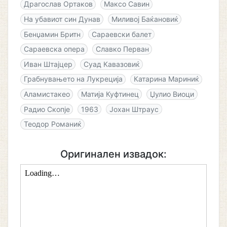
Драгослав Ортаков
Максо Савин
На убавиот син Дунав
Миливој Баќановиќ
Бенџамин Бритн
Сараевски балет
Сараевска опера
Славко Перван
Иван Штајцер
Суад Кавазовиќ
Грабнувањето на Лукреција
Катарина Мариниќ
Аламистакео
Матија Куфтинец
Џулио Виоци
Радио Скопје
1963
Јохан Штраус
Теодор Романиќ
Оригинален извадок: