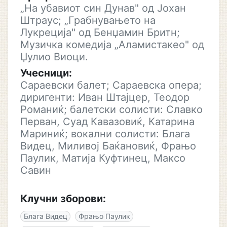
„На убавиот син Дунав" од Јохан
Штраус; „Грабнувањето на
Лукреција" од Бенџамин Бритн;
Музичка комедија „Аламистакео" од
Џулио Виоци.
Учесници:
Сараевски балет; Сараевска опера;
диригенти: Иван Штајцер, Теодор
Романиќ; балетски солисти: Славко
Перван, Суад Кавазовиќ, Катарина
Мариниќ; вокални солисти: Блага
Видец, Миливој Баќановиќ, Фрањо
Паулик, Матија Куфтинец, Максо
Савин
Клучни зборови:
Блага Видец
Фрањо Паулик