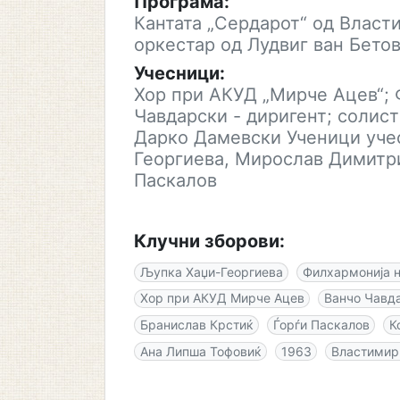
Програма:
Кантата „Сердарот“ од Власт
оркестар од Лудвиг ван Бето
Учесници:
Хор при АКУД „Мирче Ацев“;
Чавдарски - диригент; солис
Дарко Дамевски Ученици уче
Георгиева, Мирослав Димитри
Паскалов
Клучни зборови:
Љупка Хаџи-Георгиева
Филхармонија 
Хор при АКУД Мирче Ацев
Ванчо Чавд
Бранислав Крстиќ
Ѓорѓи Паскалов
К
Ана Липша Тофовиќ
1963
Властимир