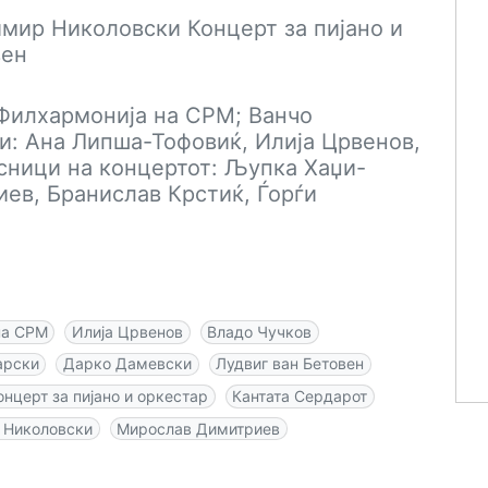
имир Николовски Концерт за пијано и
вен
 Филхармонија на СРМ; Ванчо
ти: Ана Липша-Тофовиќ, Илија Црвенов,
сници на концертот: Љупка Хаџи-
ев, Бранислав Крстиќ, Ѓорѓи
на СРМ
Илија Црвенов
Владо Чучков
арски
Дарко Дамевски
Лудвиг ван Бетовен
онцерт за пијано и оркестар
Кантата Сердарот
 Николовски
Мирослав Димитриев