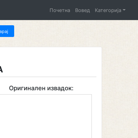
Почетна
Вовед
Категорија
А
Оригинален извадок: