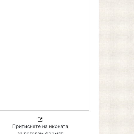
Притиснете на иконата
за поголем формат