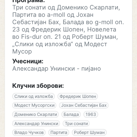
Програма:
Три сонати од Доменико Скарлати,
Партита во a-moll од Јохан
Себастијан Бах, Балада во g-moll оп.
23 од Фредерик Шопен, Новелета
во Fis-dur оп. 21 од Роберт Шуман,
„Слики од изложба“ од Модест
Мусор
Учесници:
Александар Унински - пијано
Клучни зборови:
Слики од изложба
Фредерик Шопен
Модест Мусоргски
Јохан Себастијан Бах
Доменико Скарлати
Балада
1963
Александар Унински
Три сонати
Владо Чучков
Партита
Роберт Шуман