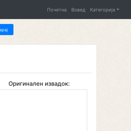
Почетна
Вовед
Категорија
Оригинален извадок: