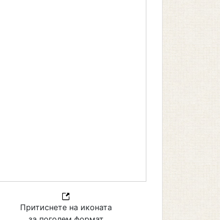
Притиснете на иконата
за поголем формат