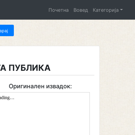
Почетна
Вовед
Категорија
ТА ПУБЛИКА
Оригинален извадок: