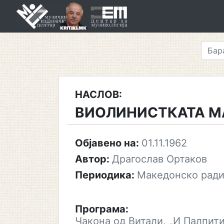
Skip
to
content
НАСЛОВ:
ВИОЛИНИСТКАТА М
Објавено на:
01.11.1962
Автор:
Драгослав Ортаков
Периодика:
Македонско ради
Програма:
Чакона од Витали, „И Палпити