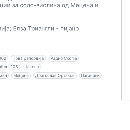
ации за соло-виолина од Мецена и
ија; Елза Триангли - пијано
962
Прва рапсодија
Радио Скопје
ll оп. 10Ѕ
Чакона
ман
Мецена
Драгослав Ортаков
Паганини