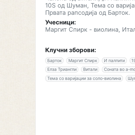
10Ѕ од Шуман, Тема co вариј
Првата рапсодија од Барток.
Учесници:
Маргит Спирк - виолина, Итал
Клучни зборови:
Барток
Маргит Спирк
И палпити
1
Елза Триангли
Витали
Соната во a-mo
Тема co варијации за соло-виолина
Шу