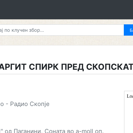
АРГИТ СПИРК ПРЕД СКОПСКА
о - Радио Скопје
" од Паганини, Соната во a-moll оп.