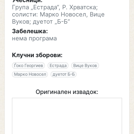
Учесници:
Група „Естрада“, Р. Хрватска;
солисти: Марко Новосел, Вице
Вуков; дуетот „Б-Б“
Забелешка:
нема програма
Клучни зборови:
Ѓоко Георгиев
Естрада
Вице Вуков
Марко Новосел
дуетот Б-Б
Оригинален извадок: