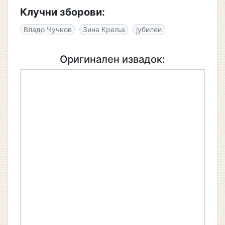
Клучни зборови:
Владо Чучков
Зина Креља
јубилеи
Оригинален извадок: