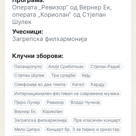
Програма:
Операта „Ревизор“ од Вернер Ек,
операта „Кориолан“ од Стјепан
Шулек
Учесници:
Загрепска филхармонија
Клучни зборови:
Папандопуло
Алојз Среботњак
Стјепан Радиќ
Стјепан Шулек
Три средби
Кејџ
Симфонија во две темпа
Кагел
Кардју
Интернационален фестивал на современа музика
Пјеро Лунер
Ревизор
Владо Чучков
Вернер Ек
Кориолан
Загрепска филхармонија
Прв класичен концерт
Мило Ципра
Концерт бр. 3 за пијано и оркестар