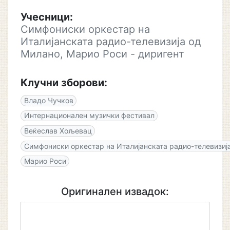
Учесници:
Симфониски оркестар на
Италијанската радио-телевизија од
Милано, Марио Роси - диригент
Клучни зборови:
Владо Чучков
Интернационален музички фестивал
Веќеслав Хољевац
Симфониски оркестар на Италијанската радио-телевизиј
Марио Роси
Оригинален извадок: