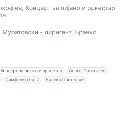
окофјев, Концерт за пијано и оркестар
он
Муратовски - диригент, Бранко
Концерт за пијано и оркестар
Сергеј Прокофјев
Симфонија бр. 7
Бранко Цветковиќ