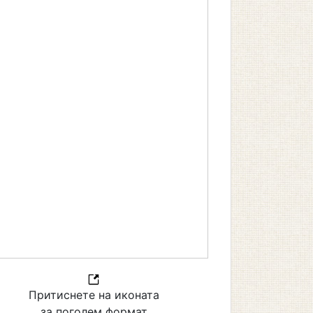
Притиснете на иконата
за поголем формат