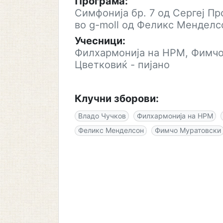
Програма:
Симфонија бр. 7 од Сергеј Пр
во g-moll од Феликс Менделс
Учесници:
Филхармонија на НРМ, Фимчо 
Цветковиќ - пијано
Клучни зборови:
Владо Чучков
Филхармонија на НРМ
Феликс Менделсон
Фимчо Муратовски