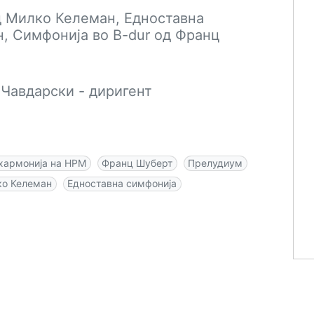
д Милко Келеман, Едноставна
, Симфонија во B-dur од Франц
Чавдарски - диригент
хармонија на НРМ
Франц Шуберт
Прелудиум
о Келеман
Едноставна симфонија