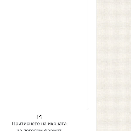
Притиснете на иконата
за поголем формат