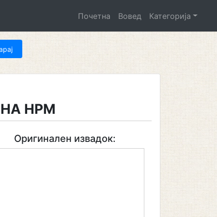
Почетна
Вовед
Категорија
 НА НРМ
Оригинален извадок: