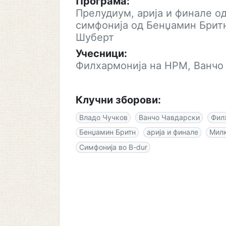
Програма:
Прелудиум, арија и финале о
симфонија од Бенџамин Бритн
Шуберт
Учесници:
Филхармонија на НРМ, Ванчо 
Клучни зборови:
Владо Чучков
Ванчо Чавдарски
Фил
Бенџамин Бритн
арија и финале
Милк
Симфонија во B-dur